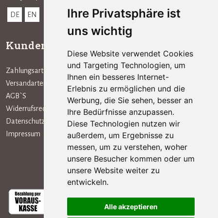
Ihre Privatsphäre ist
DE
EN
uns wichtig
Kundenservice
Informationen
Diese Website verwendet Cookies
und Targeting Technologien, um
Zahlungsarten
Das Unternehmen
Ihnen ein besseres Internet-
Versandarten
Erlebnis zu ermöglichen und die
AGB`S
Werbung, die Sie sehen, besser an
Widerrufsrecht
Ihre Bedürfnisse anzupassen.
Datenschutz
Diese Technologien nutzen wir
Impressum
außerdem, um Ergebnisse zu
messen, um zu verstehen, woher
unsere Besucher kommen oder um
Zahlungsarten
unsere Website weiter zu
entwickeln.
Alle akzeptieren