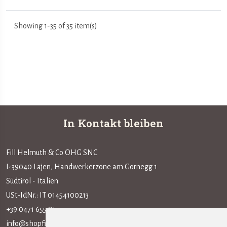
Showing 1-35 of 35 item(s)
In Kontakt bleiben
Fill Helmuth & Co OHG SNC
I-39040 Lajen, Handwerkerzone am Gornegg 1
Südtirol - Italien
USt-IdNr.: IT 01454100213
+39 0471 655 815
info@shopfillarte.com