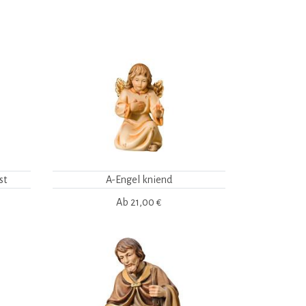
st
A-Engel kniend
Ab
21,00 €