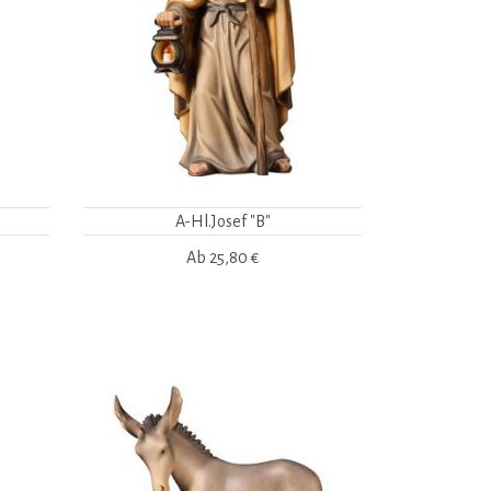
A-Hl.Josef "B"
Ab
25,80 €