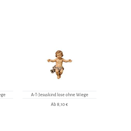
ege
A-T-Jesuskind lose ohne Wiege
Ab
8,10 €