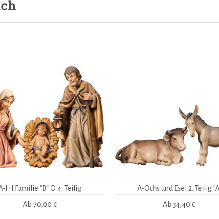
uch
A-Hl.Familie "B" O 4. Teilig
A-Ochs und Esel 2. Teilig "A
Ab
70,00 €
Ab
34,40 €