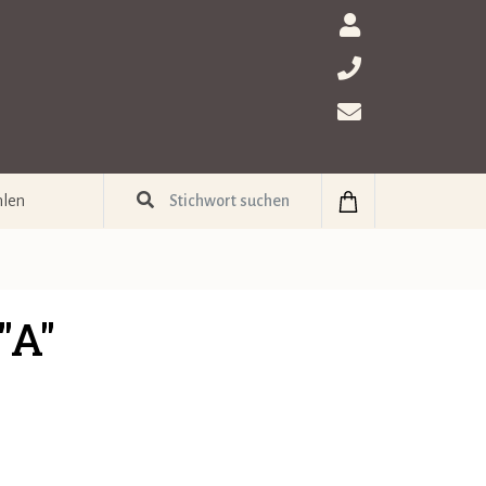
hlen
"A"