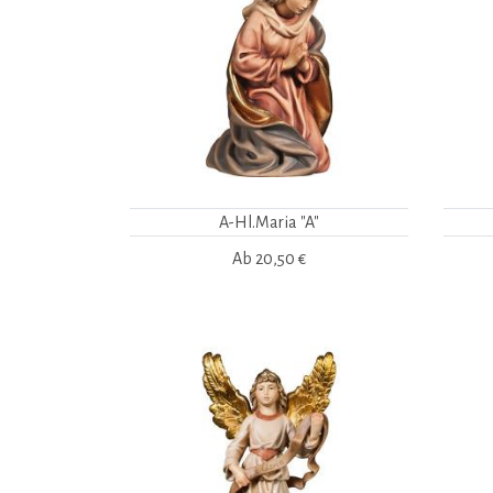
A-Hl.Maria "A"
Ab
20,50 €