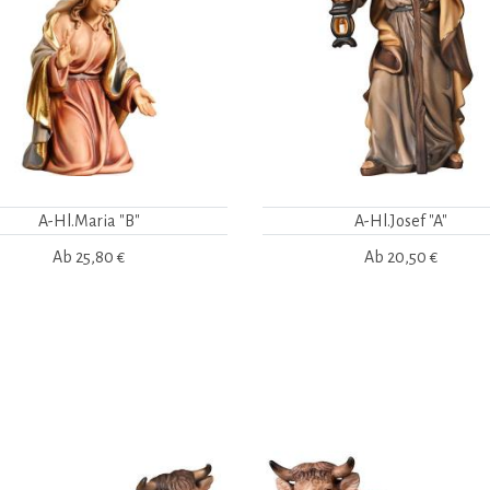
A-Hl.Maria "B"
A-Hl.Josef "A"
Ab
25,80 €
Ab
20,50 €