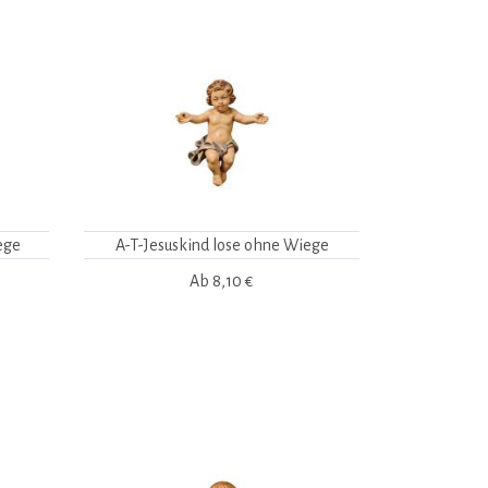
ege
A-T-Jesuskind lose ohne Wiege
Ab
8,10 €