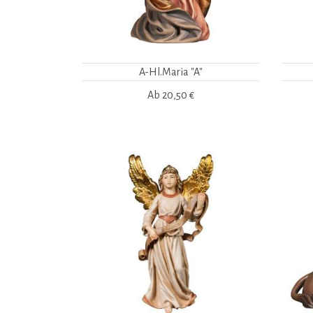
A-Hl.Maria "A"
Ab
20,50 €