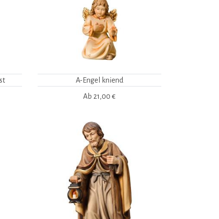
st
A-Engel kniend
Ab
21,00 €