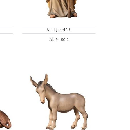
A-Hl.Josef "B"
Ab
25,80 €