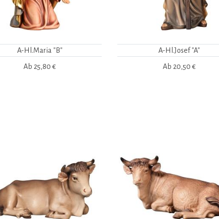
A-Hl.Maria "B"
A-Hl.Josef "A"
Ab
25,80 €
Ab
20,50 €