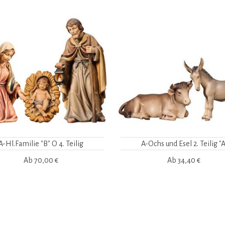
A-Hl.Familie "B" O 4. Teilig
A-Ochs und Esel 2. Teilig "A
Ab
70,00 €
Ab
34,40 €