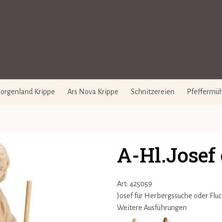
orgenland Krippe
Ars Nova Krippe
Schnitzereien
Pfeffermü
A-Hl.Josef
Art: 425059
Josef für Herbergssuche oder Flu
Weitere Ausführungen