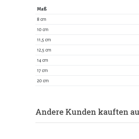
Maß
8 cm
10 cm
11,5 cm
12,5 cm
14 cm
17 cm
20 cm
Andere Kunden kauften a