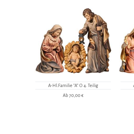
A-Hl.Familie "A" O 4. Teilig
Ab
70,00 €