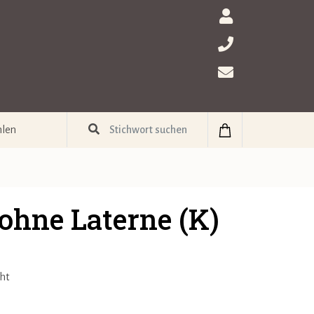
hlen
 ohne Laterne (K)
cht