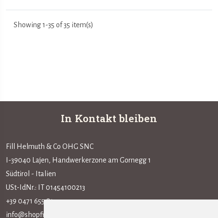
Showing 1-35 of 35 item(s)
In Kontakt bleiben
Fill Helmuth & Co OHG SNC
I-39040 Lajen, Handwerkerzone am Gornegg 1
Südtirol - Italien
USt-IdNr.: IT 01454100213
+39 0471 655 815
info@shopfillarte.com