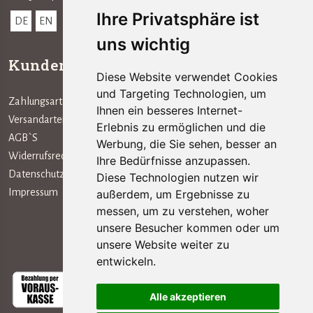
Ihre Privatsphäre ist
DE
EN
uns wichtig
Kundenservice
Informationen
Diese Website verwendet Cookies
und Targeting Technologien, um
Zahlungsarten
Das Unternehmen
Ihnen ein besseres Internet-
Versandarten
Erlebnis zu ermöglichen und die
AGB`S
Werbung, die Sie sehen, besser an
Widerrufsrecht
Ihre Bedürfnisse anzupassen.
Datenschutz
Diese Technologien nutzen wir
Impressum
außerdem, um Ergebnisse zu
messen, um zu verstehen, woher
unsere Besucher kommen oder um
Zahlungsarten
unsere Website weiter zu
entwickeln.
Alle akzeptieren